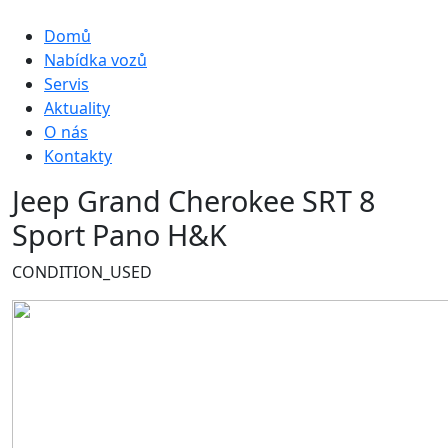
Hlavní navigace
Domů
Nabídka vozů
Servis
Aktuality
O nás
Kontakty
Jeep Grand Cherokee SRT 8
Sport Pano H&K
CONDITION_USED
Obrázek