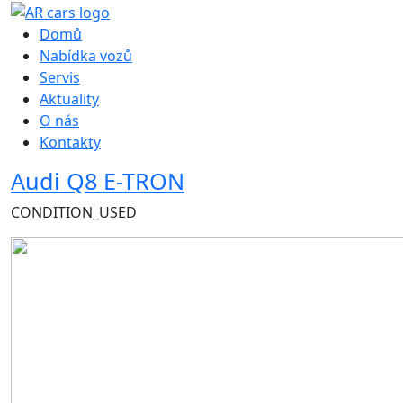
Hlavní navigace
Domů
Nabídka vozů
Servis
Aktuality
O nás
Kontakty
Audi Q8 E-TRON
CONDITION_USED
Obrázek