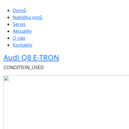
Hlavní navigace
Domů
Nabídka vozů
Servis
Aktuality
O nás
Kontakty
Audi Q8 E-TRON
CONDITION_USED
Obrázek