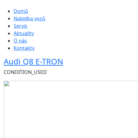
Hlavní navigace
Domů
Nabídka vozů
Servis
Aktuality
O nás
Kontakty
Audi Q8 E-TRON
CONDITION_USED
Obrázek